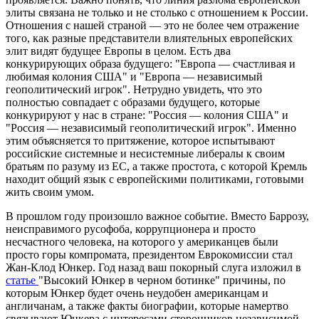
элиты связана не только и не столько с отношением к России.
Отношения с нашей страной — это не более чем отражение
того, как разные представители влиятельных европейских
элит видят будущее Европы в целом. Есть два
конкурирующих образа будущего: "Европа — счастливая и
любимая колония США" и "Европа — независимый
геополитический игрок". Нетрудно увидеть, что это
полностью совпадает с образами будущего, которые
конкурируют у нас в стране: "Россия — колония США" и
"Россия — независимый геополитический игрок". Именно
этим объясняется то притяжение, которое испытывают
российские системные и несистемные либералы к своим
братьям по разуму из ЕС, а также простота, с которой Кремль
находит общий язык с европейскими политиками, готовыми
жить своим умом.
В прошлом году произошло важное событие. Вместо Баррозу,
неисправимого русофоба, коррупционера и просто
несчастного человека, на которого у американцев были
просто горы компромата, президентом Еврокомиссии стал
Жан-Клод Юнкер. Год назад ваш покорный слуга изложил в
статье
"Высокий Юнкер в черном ботинке" причины, по
которым Юнкер будет очень неудобен американцам и
англичанам, а также факты биографии, которые намертво
связывают Юнкера с интересами сторонников независимой