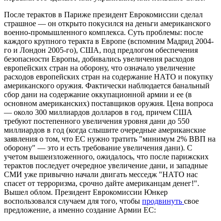
После терактов в Париже президент Еврокомиссии сделал
страшное — он открыто покусился на деньги американского
военно-промышленного комплекса. Суть проблемы: после
каждого крупного теракта в Европе (вспомним Мадрид 2004-
го и Лондон 2005-го), США, под предлогом обеспечения
безопасности Европы, добивались увеличения расходов
европейских стран на оборону, что означало увеличение
расходов европейских стран на содержание НАТО и покупку
американского оружия. Фактически наблюдается банальный
сбор дани на содержание оккупационной армии и ее (в
основном американских) поставщиков оружия. Цена вопроса
— около 300 миллиардов долларов в год, причем США
требуют постепенного увеличения уровня дани до 550
миллиардов в год (когда слышите очередные американские
заявления о том, что ЕС нужно тратить "минимум 2% ВВП на
оборону" — это и есть требование увеличения дани). С
учетом вышеизложенного, ожидалось, что после парижских
терактов последует очередное увеличение дани, и западные
СМИ уже привычно начали двигать месседж "НАТО нас
спасет от терроризма, срочно дайте американцам денег!".
Вышел облом. Президент Еврокомиссии Юнкер
воспользовался случаем для того, чтобы
продвинуть
свое
предложение, а именно создание Армии ЕС: