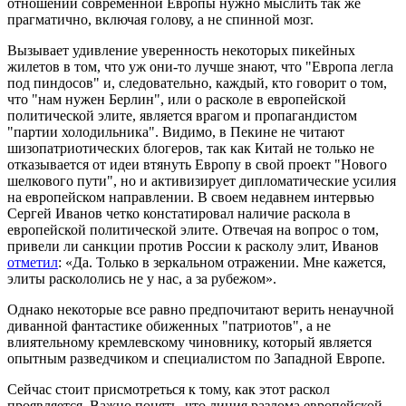
отношении современной Европы нужно мыслить так же
прагматично, включая голову, а не спинной мозг.
Вызывает удивление уверенность некоторых пикейных
жилетов в том, что уж они-то лучше знают, что "Европа легла
под пиндосов" и, следовательно, каждый, кто говорит о том,
что "нам нужен Берлин", или о расколе в европейской
политической элите, является врагом и пропагандистом
"партии холодильника". Видимо, в Пекине не читают
шизопатриотических блогеров, так как Китай не только не
отказывается от идеи втянуть Европу в свой проект "Нового
шелкового пути", но и активизирует дипломатические усилия
на европейском направлении. В своем недавнем интервью
Сергей Иванов четко констатировал наличие раскола в
европейской политической элите. Отвечая на вопрос о том,
привели ли санкции против России к расколу элит, Иванов
отметил
: «Да. Только в зеркальном отражении. Мне кажется,
элиты раскололись не у нас, а за рубежом».
Однако некоторые все равно предпочитают верить ненаучной
диванной фантастике обиженных "патриотов", а не
влиятельному кремлевскому чиновнику, который является
опытным разведчиком и специалистом по Западной Европе.
Сейчас стоит присмотреться к тому, как этот раскол
проявляется. Важно понять, что линия разлома европейской