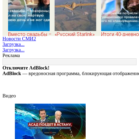
Вместо свадьбы –
«Русский Starlink»
Итоги 40-дневн
Новости СМИ2
похороны: отец
заработал? Почему
плана Зеленско
Загрузка...
смотрел на свою
на Украине кратно
по принуждению
Загрузка...
мертвую 16-
увеличилась
миру: как ответ
Реклама
летнюю дочь и не
точность попаданий
Россия, полный
мог сдержать
по объектам ВСУ
разбор провала
Отключите AdBlock!
слезы
операции Украи
AdBlock
— вредоносная программа, блокирующая отображение 
от военкора Ко
Видео