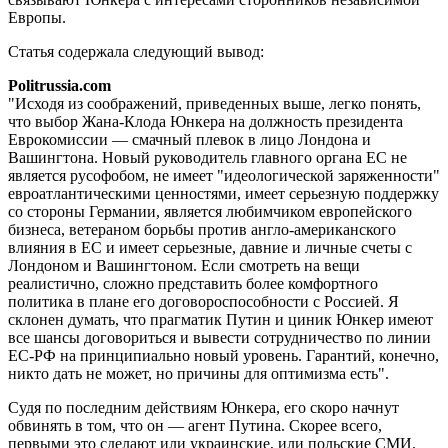
Европы.
Статья содержала следующий вывод:
Politrussia.com
"Исходя из соображений, приведенных выше, легко понять,
что выбор Жана-Клода Юнкера на должность президента
Еврокомиссии — смачный плевок в лицо Лондона и
Вашингтона. Новый руководитель главного органа ЕС не
является русофобом, не имеет "идеологической заряженности"
евроатлантическими ценностями, имеет серьезную поддержку
со стороны Германии, является любимчиком европейского
бизнеса, ветераном борьбы против англо-американского
влияния в ЕС и имеет серьезные, давние и личные счеты с
Лондоном и Вашингтоном. Если смотреть на вещи
реалистично, сложно представить более комфортного
политика в плане его договороспособности с Россией. Я
склонен думать, что прагматик Путин и циник Юнкер имеют
все шансы договориться и вывести сотрудничество по линии
ЕС-РФ на принципиально новый уровень. Гарантий, конечно,
никто дать не может, но причины для оптимизма есть".
Судя по последним действиям Юнкера, его скоро начнут
обвинять в том, что он — агент Путина. Скорее всего,
первыми это сделают или украинские, или польские СМИ.