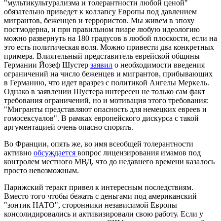
"мультикультурализма и толерантности любой ценой"
обязательно приведет к коллапсу Европы под давлением
мигрантов, беженцев и террористов. Мы живем в эпоху
постмодерна, и при правильном пиаре любую идеологию
можно развернуть на 180 градусов в любой плоскости, если на
это есть политическая воля. Можно привести два конкретных
примера. Влиятельный представитель еврейской общины
Германии Йозеф Шустер
заявил
о необходимости введения
ограничений на число беженцев и мигрантов, прибывающих
в Германию, что идет вразрез с политикой Ангелы Меркель.
Однако в заявлении Шустера интересен не только сам факт
требования ограничений, но и мотивация этого требования:
"Мигранты представляют опасность для немецких евреев и
гомосексуалов". В рамках европейского дискурса с такой
аргументацией очень опасно спорить.
Во Франции, опять же, во имя всеобщей толерантности
активно
обсуждается
вопрос лицензирования имамов под
контролем местного МВД, что до недавнего времени казалось
просто невозможным.
Парижский теракт привел к интересным последствиям.
Вместо того чтобы бежать с деньгами под американский
"зонтик НАТО", сторонники независимой Европы
консолидировались и активизировали свою работу. Если у