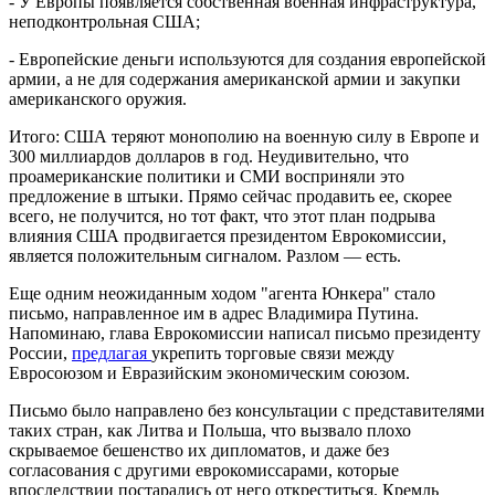
- У Европы появляется собственная военная инфраструктура,
неподконтрольная США;
- Европейские деньги используются для создания европейской
армии, а не для содержания американской армии и закупки
американского оружия.
Итого: США теряют монополию на военную силу в Европе и
300 миллиардов долларов в год. Неудивительно, что
проамериканские политики и СМИ восприняли это
предложение в штыки. Прямо сейчас продавить ее, скорее
всего, не получится, но тот факт, что этот план подрыва
влияния США продвигается президентом Еврокомиссии,
является положительным сигналом. Разлом — есть.
Еще одним неожиданным ходом "агента Юнкера" стало
письмо, направленное им в адрес Владимира Путина.
Напоминаю, глава Еврокомиссии написал письмо президенту
России,
предлагая
укрепить торговые связи между
Евросоюзом и Евразийским экономическим союзом.
Письмо было направлено без консультации с представителями
таких стран, как Литва и Польша, что вызвало плохо
скрываемое бешенство их дипломатов, и даже без
согласования с другими еврокомиссарами, которые
впоследствии постарались от него откреститься. Кремль