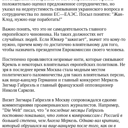
положительно оценил предложенное сотрудничество, но
указал на недопустимость связывания украинского вопроса и
сотрудничества по линии ЕС—ЕАЭС. Посыл понятен: "Жан-
Клод, нужно еще поработать!"
Важно понять, что это не самодеятельность главного
европейского чиновника. На таких должностях нет
случайных людей. Если Юнкер "зажигает", значит это кому-то
нужно, причем кому-то достаточно влиятельному для того,
чтобы назначить президентом Еврокомиссии своего человека.
Постепенно проявляются незримые нити, которые связывают
Кремль и некоторых влиятельных европейских политиков. Не
зря в последнее время Москва стала модным местом
политического паломничества для таких влиятельных персон,
как вице-канцлер Германии и главный конкурент Меркель
Зигмар Габриэль и главный французский оппозиционер
Николя Саркози.
Визит Зигмара Габриэля в Москву сопровождался едкими
комментариями проамериканских журналистов. Например,
"Die Welt" писал, что "
в последние месяцы Габриэль
постоянно показывал, что готов к компромиссам с Россией в
большей степени, чем Ангела Меркель. Однако вал критики,
который обрушился на вице-канцлера после того, как он в