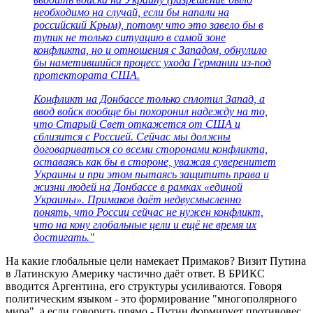
необходимо на случай, если бы напали на
российский Крым), потому что это завело бы в
тупик не только ситуацию в самой зоне
конфликта, но и отношения с Западом, обнулило
бы наметившийся процесс ухода Германии из-под
протектората США.
Конфликт на Донбассе только сплотил Запад, а
ввод войск вообще бы похоронил надежду на то,
что Старый Свет откажется от США и
сблизится с Россией. Сейчас мы должны
договариваться со всеми сторонами конфликта,
оставаясь как бы в стороне, уважая суверенитет
Украины и при этом пытаясь защитить права и
жизни людей на Донбассе в рамках «единой
Украины». Примаков даёт недвусмысленно
понять, что России сейчас не нужен конфликт,
что на кону глобальные цели и ещё не время их
достигать."
На какие глобальные цели намекает Примаков? Визит Путина
в Латинскую Америку частично даёт ответ. В БРИКС
вводится Аргентина, его структуры усиливаются. Говоря
политическим языком - это формирование "многополярного
мира", а если говорить прямо - Путин формирует противовес