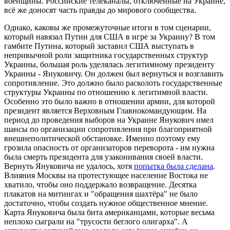
военщины. Российские телеканалы, отключённые на Украине,
всё же доносят часть правды до мирового сообщества.
Однако, каковы же промежуточные итоги в том сценарии,
который навязал Путин для США в игре за Украину? В том
гамбите Путина, который заставил США выступать в
непривычной роли защитника государственных структур
Украины, большая роль уделялась легитимному президенту
Украины - Януковичу. Он должен был вернуться и возглавить
сопротивление. Это должно было расколоть государственные
структуры Украины по отношению к легитимной власти.
Особенно это было важно в отношении армии, для которой
президент является Верховным Главнокомандующим. На
период до проведения выборов на Украине Янукович имел
шансы по организации сопротивления при благоприятной
внешнеполитической обстановке. Именно поэтому ему
грозила опасность от организаторов переворота - им нужна
была смерть президента для узаконивания своей власти.
Вернуть Януковича не удалось, хотя
попытка была сделана
.
Влияния Москвы на протестующее население Востока не
хватило, чтобы оно поддержало возвращение. Десятка
плакатов на митингах и "обращения шахтёра" не было
достаточно, чтобы создать нужное общественное мнение.
Карта Януковича была бита американцами, которые весьма
неплохо сыграли на "трусости беглого олигарха". А