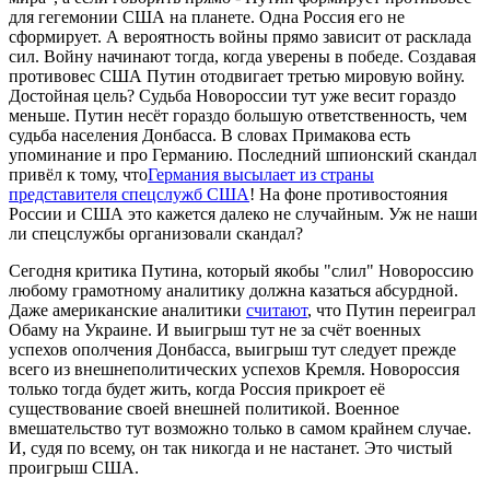
для гегемонии США на планете. Одна Россия его не
сформирует. А вероятность войны прямо зависит от расклада
сил. Войну начинают тогда, когда уверены в победе. Создавая
противовес США Путин отодвигает третью мировую войну.
Достойная цель? Судьба Новороссии тут уже весит гораздо
меньше. Путин несёт гораздо большую ответственность, чем
судьба населения Донбасса. В словах Примакова есть
упоминание и про Германию. Последний шпионский скандал
привёл к тому, что
Германия высылает из страны
представителя спецслужб США
! На фоне противостояния
России и США это кажется далеко не случайным. Уж не наши
ли спецслужбы организовали скандал?
Сегодня критика Путина, который якобы "слил" Новороссию
любому грамотному аналитику должна казаться абсурдной.
Даже американские аналитики
считают
, что Путин переиграл
Обаму на Украине. И выигрыш тут не за счёт военных
успехов ополчения Донбасса, выигрыш тут следует прежде
всего из внешнеполитических успехов Кремля. Новороссия
только тогда будет жить, когда Россия прикроет её
существование своей внешней политикой. Военное
вмешательство тут возможно только в самом крайнем случае.
И, судя по всему, он так никогда и не настанет. Это чистый
проигрыш США.