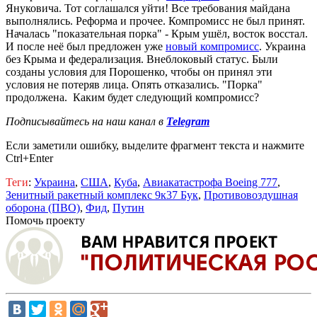
Януковича. Тот соглашался уйти! Все требования майдана
выполнялись. Реформа и прочее. Компромисс не был принят.
Началась "показательная порка" - Крым ушёл, восток восстал.
И после неё был предложен уже
новый компромисс
. Украина
без Крыма и федерализация. Внеблоковый статус. Были
созданы условия для Порошенко, чтобы он принял эти
условия не потеряв лица. Опять отказались. "Порка"
продолжена. Каким будет следующий компромисс?
Подписывайтесь на наш канал в
Telegram
Если заметили ошибку, выделите фрагмент текста и нажмите
Ctrl+Enter
Теги
:
Украина
,
США
,
Куба
,
Авиакатастрофа Boeing 777
,
Зенитный ракетный комплекс 9к37 Бук
,
Противовоздушная
оборона (ПВО)
,
Фид
,
Путин
Помочь проекту