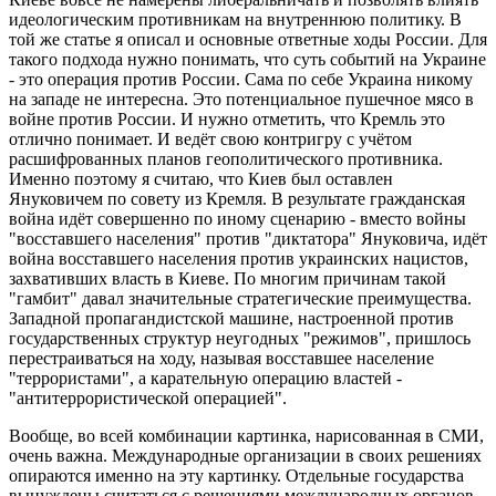
идеологическим противникам на внутреннюю политику. В
той же статье я описал и основные ответные ходы России. Для
такого подхода нужно понимать, что суть событий на Украине
- это операция против России. Сама по себе Украина никому
на западе не интересна. Это потенциальное пушечное мясо в
войне против России. И нужно отметить, что Кремль это
отлично понимает. И ведёт свою контригру с учётом
расшифрованных планов геополитического противника.
Именно поэтому я считаю, что Киев был оставлен
Януковичем по совету из Кремля. В результате гражданская
война идёт совершенно по иному сценарию - вместо войны
"восставшего населения" против "диктатора" Януковича, идёт
война восставшего населения против украинских нацистов,
захвативших власть в Киеве. По многим причинам такой
"гамбит" давал значительные стратегические преимущества.
Западной пропагандистской машине, настроенной против
государственных структур неугодных "режимов", пришлось
перестраиваться на ходу, называя восставшее население
"террористами", а карательную операцию властей -
"антитеррористической операцией".
Вообще, во всей комбинации картинка, нарисованная в СМИ,
очень важна. Международные организации в своих решениях
опираются именно на эту картинку. Отдельные государства
вынуждены считаться с решениями международных органов,