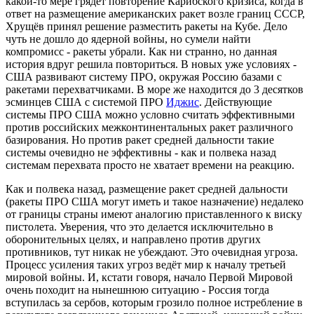
какой-то мере грядёт повторение Карибского кризиса, когда в
ответ на размещение американских ракет возле границ СССР,
Хрущёв принял решение разместить ракеты на Кубе. Дело
чуть не дошло до ядерной войны, но сумели найти
компромисс - ракеты убрали. Как ни странно, но данная
история вдруг решила повториться. В новых уже условиях -
США развивают систему ПРО, окружая Россию базами с
ракетами перехватчиками. В море же находится до 3 десятков
эсминцев США с системой ПРО
Иджис
. Действующие
системы ПРО США можно условно считать эффективными
против российских межконтинентальных ракет различного
базирования. Но против ракет средней дальности такие
системы очевидно не эффективны - как и полвека назад
системам перехвата просто не хватает времени на реакцию.
Как и полвека назад, размещение ракет средней дальности
(ракеты ПРО США могут иметь и такое назначение) недалеко
от границы страны имеют аналогию приставленного к виску
пистолета. Уверения, что это делается исключительно в
оборонительных целях, и направлено против других
противников, тут никак не убеждают. Это очевидная угроза.
Процесс усиления таких угроз ведёт мир к началу третьей
мировой войны. И, кстати говоря, начало Первой Мировой
очень походит на нынешнюю ситуацию - Россия тогда
вступилась за сербов, которым грозило полное истребление в