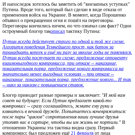
И напоследок хотелось бы заметить об "внезапных уступках"
Путина. Вроде того, который был сделан в виде отказа от
применения войск на Украине. В момент, когда Порошенко
объявил о прекращении огня и пошёл на переговоры.
Переговоры кончились ничем, но что означал сам факт? Один
остроумный блогер так
описал
тактику Путина:
Путин всегда действует строго по одной и той же схеме.
Алгоритм поведения Темнейшего прост, как батон за
тринадцать копеек и ещё ни разу за многие годы не поменялся.
Путин всегда поступает по схеме: предложение оппоненту
взаимовыгодного компромисса, при отказе -- наказание,
показательная порка, предложение нового компромисса на
значительно менее выгодных условиях -- при отказе --
наказание, показательная порка, предложение нового... И так
-- цикл за циклом с повышением ставок.
Блогер приводит разные примеры и заключает:
"И мой вам
совет на будущее: Если Путин предлагает какой-то
компромисс -- сразу соглашайтесь, жмите ему руки и
клянитесь в вечной дружбе. Попытаетесь кочевряжиться:
после пары "циклов" сопротивления ваши лучшие друзья
утопят вас в сортире, чтобы вы им жизнь не портили."
В
отношении Украины эта тактика видна сразу. Первый
компромисс был предложен ещё
21 февраля
от лица