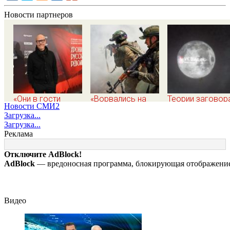
Новости партнеров
«Они в гости
«Ворвались на
Теории заговор
Новости СМИ2
вдвоем ходят»:
плечах, хлопцев
вокруг Луны: фи
Загрузка...
известная
били в упор»:
поставил под
Загрузка...
журналистка
Алексеево-
сомнение снимк
Реклама
подтвердила роман
Дружковка стала
NASA
Бондарчука и
могильником для
Отключите AdBlock!
Исаковой
«птах Мадьяра»
AdBlock
— вредоносная программа, блокирующая отображение 
Видео