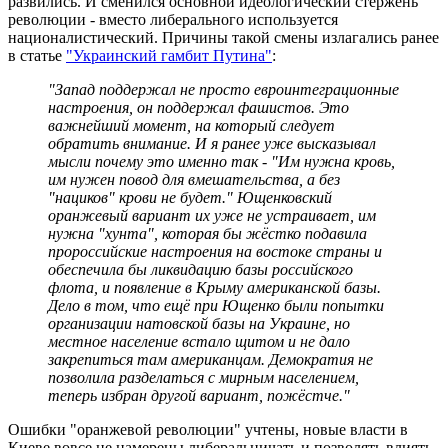
развились. И сменился основной идеологический стержень
революции - вместо либерального используется
националистический. Причины такой смены излагались ранее
в статье
"Украинский гамбит Путина"
:
"Запад поддержал не просто евроинтеграционные
настроения, он поддержал фашистов. Это
важнейший момент, на который следует
обратить внимание. И я ранее уже высказывал
мысли почему это именно так - "Им нужна кровь,
им нужен повод для вмешательства, а без
"нациков" крови не будет." Ющенковский
оранжевый вариант их уже не устраивает, им
нужна "хунта", которая бы жёстко подавила
пророссийские настроения на востоке страны и
обеспечила бы ликвидацию базы российского
флота, и появление в Крыму американской базы.
Дело в том, что ещё при Ющенко были попытки
организации натовской базы на Украине, но
местное население встало щитом и не дало
закрепиться там американцам. Демократия не
позволила разделаться с мирным населением,
теперь избран другой вариант, пожёстче."
Ошибки "оранжевой революции" учтены, новые власти в
Киеве вовсе не намерены либеральничать и позволять влиять