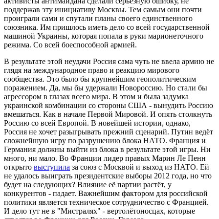
активисты антимайдана сделали серьёзную ошибку, не
поддержав эту инициативу Москвы. Тем самым они почти
проиграли сами и спутали планы своего единственного
союзника. Им пришлось иметь дело со всей государственной
машиной Украины, которая попала в руки марионеточного
режима. Со всей боеспособной армией.
В результате этой неудачи Россия сама чуть не ввела армию не
глядя на международное право и реакцию мирового
сообщества. Это было бы крупнейшим геополитическим
поражением. Да, мы бы удержали Новороссию. Но стали бы
агрессором в глазах всего мира. В этом и была задумка
украинской комбинации со стороны США - вынудить Россию
вмешаться. Как в начале Первой Мировой. И опять столкнуть
Россию со всей Европой. В новейшей истории, однако,
Россия не хочет разыгрывать прежний сценарий. Путин ведёт
сложнейшую игру по разрушению блока НАТО. Франция и
Германия должны выйти из блока в результате этой игры. Ни
много, ни мало. Во Франции лидер правых Марин Ле Пенн
открыто
выступила
за союз с Москвой и выход из НАТО. Ей
не удалось выиграть президентские выборы 2012 года, но что
будет на следующих? Влияние её партии растёт, у
конкурентов - падает. Важнейшим фактором для российской
политики является техническое сотрудничество с Францией.
И дело тут не в "Мистралях" - вертолётоносцах, которые