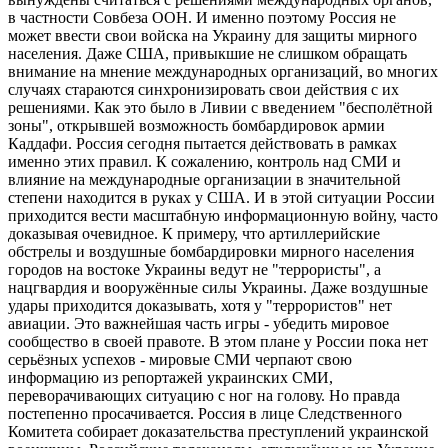
в частности Совбеза ООН. И именно поэтому Россия не
может ввести свои войска на Украину для защиты мирного
населения. Даже США, привыкшие не слишком обращать
внимание на мнение международных организаций, во многих
случаях стараются синхронизировать свои действия с их
решениями. Как это было в Ливии с введением "бесполётной
зоны", открывшей возможность бомбардировок армии
Каддафи. Россия сегодня пытается действовать в рамках
именно этих правил. К сожалению, контроль над СМИ и
влияние на международные организации в значительной
степени находится в руках у США. И в этой ситуации России
приходится вести масштабную информационную войну, часто
доказывая очевидное. К примеру, что артиллерийские
обстрелы и воздушные бомбардировки мирного населения
городов на востоке Украины ведут не "террористы", а
нацгвардия и вооружённые силы Украины. Даже воздушные
удары приходится доказывать, хотя у "террористов" нет
авиации. Это важнейшая часть игры - убедить мировое
сообщество в своей правоте. В этом плане у России пока нет
серьёзных успехов - мировые СМИ черпают свою
информацию из репортажей украинских СМИ,
переворачивающих ситуацию с ног на голову. Но правда
постепенно просачивается. Россия в лице Следственного
Комитета собирает доказательства преступлений украинской