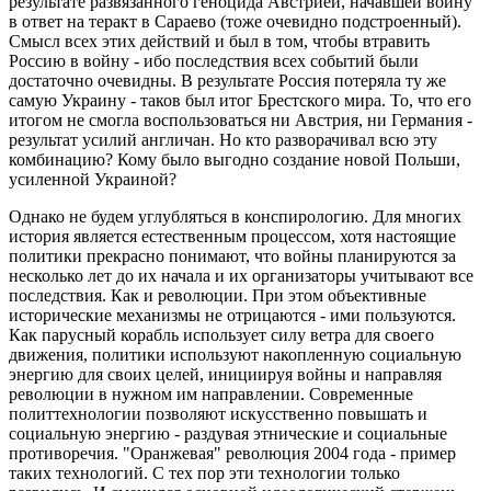
результате развязанного геноцида Австрией, начавшей войну
в ответ на теракт в Сараево (тоже очевидно подстроенный).
Смысл всех этих действий и был в том, чтобы втравить
Россию в войну - ибо последствия всех событий были
достаточно очевидны. В результате Россия потеряла ту же
самую Украину - таков был итог Брестского мира. То, что его
итогом не смогла воспользоваться ни Австрия, ни Германия -
результат усилий англичан. Но кто разворачивал всю эту
комбинацию? Кому было выгодно создание новой Польши,
усиленной Украиной?
Однако не будем углубляться в конспирологию. Для многих
история является естественным процессом, хотя настоящие
политики прекрасно понимают, что войны планируются за
несколько лет до их начала и их организаторы учитывают все
последствия. Как и революции. При этом объективные
исторические механизмы не отрицаются - ими пользуются.
Как парусный корабль использует силу ветра для своего
движения, политики используют накопленную социальную
энергию для своих целей, инициируя войны и направляя
революции в нужном им направлении. Современные
политтехнологии позволяют искусственно повышать и
социальную энергию - раздувая этнические и социальные
противоречия. "Оранжевая" революция 2004 года - пример
таких технологий. С тех пор эти технологии только