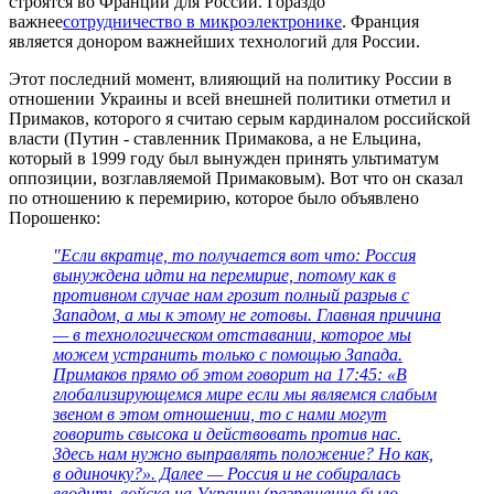
строятся во Франции для России. Гораздо
важнее
сотрудничество в микроэлектронике
. Франция
является донором важнейших технологий для России.
Этот последний момент, влияющий на политику России в
отношении Украины и всей внешней политики отметил и
Примаков, которого я считаю серым кардиналом российской
власти (Путин - ставленник Примакова, а не Ельцина,
который в 1999 году был вынужден принять ультиматум
оппозиции, возглавляемой Примаковым). Вот что он сказал
по отношению к перемирию, которое было объявлено
Порошенко:
"Если вкратце, то получается вот что: Россия
вынуждена идти на перемирие, потому как в
противном случае нам грозит полный разрыв с
Западом, а мы к этому не готовы. Главная причина
— в технологическом отставании, которое мы
можем устранить только с помощью Запада.
Примаков прямо об этом говорит на 17:45: «В
глобализирующемся мире если мы являемся слабым
звеном в этом отношении, то с нами могут
говорить свысока и действовать против нас.
Здесь нам нужно выправлять положение? Но как,
в одиночку?». Далее — Россия и не собиралась
вводить войска на Украину (разрешение было