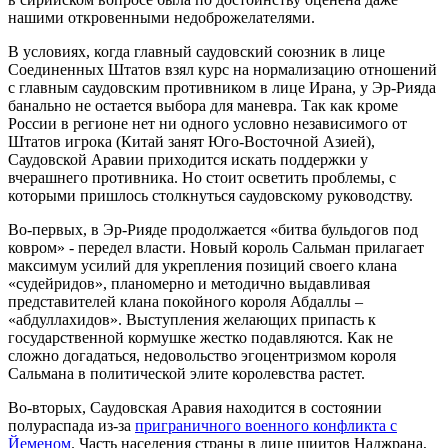
нашими откровенными недоброжелателями.
В условиях, когда главный саудовский союзник в лице
Соединенных Штатов взял курс на нормализацию отношений
с главным саудовским противником в лице Ирана, у Эр-Рияда
банально не остается выбора для маневра. Так как кроме
России в регионе нет ни одного условно независимого от
Штатов игрока (Китай занят Юго-Восточной Азией),
Саудовской Аравии приходится искать поддержки у
вчерашнего противника. Но стоит осветить проблемы, с
которыми пришлось столкнуться саудовскому руководству.
Во-первых, в Эр-Рияде продолжается «битва бульдогов под
ковром» - передел власти. Новый король Сальман прилагает
максимум усилий для укрепления позиций своего клана
«судейридов», планомерно и методично выдавливая
представителей клана покойного короля Абдаллы –
«абдуллахидов». Выступления желающих припасть к
государственной кормушке жестко подавляются. Как не
сложно догадаться, недовольство эгоцентризмом короля
Сальмана в политической элите королевства растет.
Во-вторых, Саудовская Аравия находится в состоянии
полураспада из-за
приграничного военного конфликта с
Йеменом
. Часть населения страны в лице шиитов Наджрана,