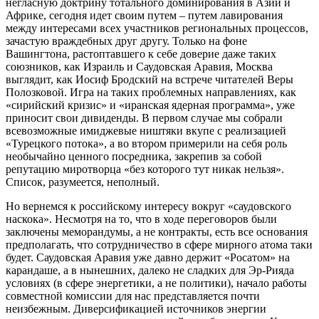
негласную доктрину тотального доминирования в Азии и
Африке, сегодня идет своим путем – путем лавирования
между интересами всех участников региональных процессов,
зачастую враждебных друг другу. Только на фоне
Вашингтона, растоптавшего к себе доверие даже таких
союзников, как Израиль и Саудовская Аравия, Москва
выглядит, как Иосиф Бродский на встрече читателей Веры
Полозковой. Игра на таких проблемных направлениях, как
«сирийский кризис» и «иранская ядерная программа», уже
приносит свои дивиденды. В первом случае мы собрали
всевозможные имиджевые ништяки вкупе с реализацией
«Турецкого потока», а во втором примерили на себя роль
необычайно ценного посредника, закрепив за собой
репутацию миротворца «без которого тут никак нельзя».
Список, разумеется, неполный.
Но вернемся к российскому интересу вокруг «саудовского
наскока». Несмотря на то, что в ходе переговоров были
заключены меморандумы, а не контракты, есть все основания
предполагать, что сотрудничество в сфере мирного атома таки
будет. Саудовская Аравия уже давно держит «Росатом» на
карандаше, а в нынешних, далеко не сладких для Эр-Рияда
условиях (в сфере энергетики, а не политики), начало работы
совместной комиссии для нас представляется почти
неизбежным. Диверсификацией источников энергии