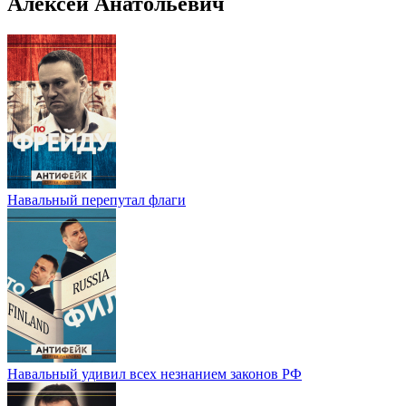
Алексей Анатольевич
Навальный перепутал флаги
Навальный удивил всех незнанием законов РФ