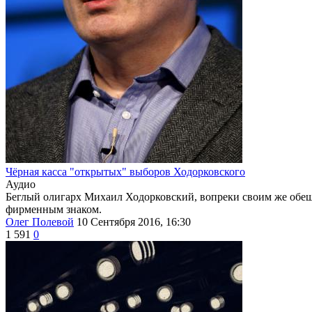
Чёрная касса "открытых" выборов Ходорковского
Аудио
Беглый олигарх Михаил Ходорковский, вопреки своим же обещ
фирменным знаком.
Олег Полевой
10 Сентября 2016, 16:30
1 591
0