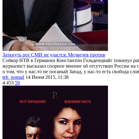
Заткнуть рот СМИ не удастся: Медведев против
Собкор НТВ в Германии Константин Гольденцвайг покинул рабо
журналист высказал спорное мнение об отсутствии России на с
о том, что у нас-то не поганый Запад, у нас-то есть свобода слов
teh_nomad
14 Июня 2015, 11:38
4 453
59