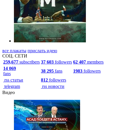
все плакаты
прислать идею
СОЦ. СЕТИ
259,677
subscribers
37 603
followers
62 407
members
14 069
38 295
fans
1983
followers
fans
rss статьи
812
followers
telegram
rss новости
Видео