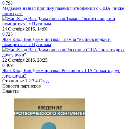
0
798
Медведев назвал причину падения отношений с США "ниже
плинтуса"
24 Октября 2016, 14:00
0
725
Жан-Клод Ван Дамм призвал Трампа "выпить водки и
помириться" с Путиным
22 Октября 2016, 20:25
0
469
Жан-Клод Ван Дамм призвал Россию и США "пожать друг
другу руки"
Страницы:
1
2
3
4
След.
Новости партнеров
Плакаты