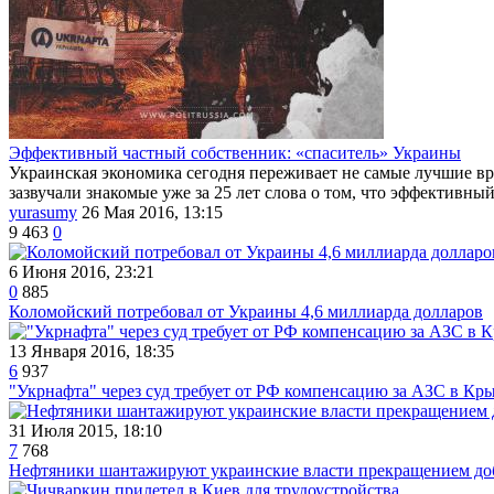
Эффективный частный собственник: «спаситель» Украины
Украинская экономика сегодня переживает не самые лучшие врем
зазвучали знакомые уже за 25 лет слова о том, что эффективны
yurasumy
26 Мая 2016, 13:15
9 463
0
6 Июня 2016, 23:21
0
885
Коломойский потребовал от Украины 4,6 миллиарда долларов
13 Января 2016, 18:35
6
937
"Укрнафта" через суд требует от РФ компенсацию за АЗС в Кр
31 Июля 2015, 18:10
7
768
Нефтяники шантажируют украинские власти прекращением доб