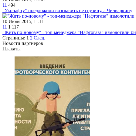
11
494
"Укрнафту" предложили возглавить не грузину, а Чичваркину
10 Июля 2015, 11:11
11
1 117
"Жить по-новому" - топ-менеджера "Нафтогаза" измолотили б
Страницы:
1
2
След.
Новости партнеров
Плакаты