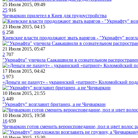
25 Июля 2015, 09:49
25
916
Чичваркин прилетел в Киев для трудоустройства
23 Июля 2015, 04:15
6
258
Киевские власти продолжают звать варягов - "Укрнафту" возгл
21 Июля 2015, 05:47
2
707
"Укрнафта" уличила Саакашвили в сознательном распростране
17 Июля 2015, 04:42
5
973
«Деньги не пахнут» - украинский «патриот» Коломойский под
10 Июля 2015, 21:55
5
449
"Укрнафту" возглавит британец, а не Чичваркин
10 Июля 2015, 19:58
16
659
Чичваркин готов сменить вероисповедание, пол и цвет волос р
10 Июля 2015, 15:30