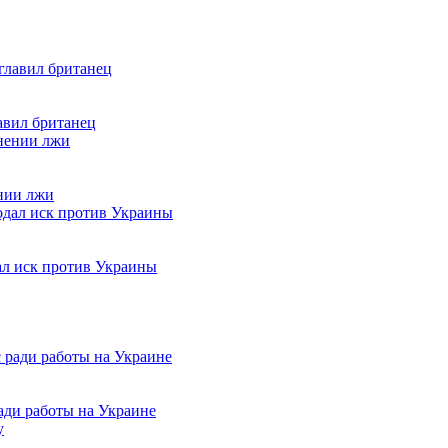
авил британец
нии лжи
ал иск против Украины
ади работы на Украине