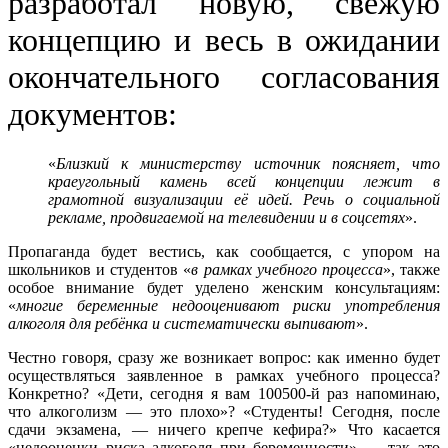
разработал новую, свежую
концепцию и весь в ожидании
окончательного согласования
документов:
«
Близкий к министерству источник поясняет, что
краеугольный камень всей концепции лежит в
грамотной визуализации её идей. Речь о социальной
рекламе, продвигаемой на телевидении и в соцсетях
».
Пропаганда будет вестись, как сообщается, с упором на
школьников и студентов «
в рамках учебного процесса
», также
особое внимание будет уделено женским консультациям:
«
многие беременные недооценивают риски употребления
алкоголя для ребёнка и систематически выпивают
».
Честно говоря, сразу же возникает вопрос: как именно будет
осуществляться заявленное в рамках учебного процесса?
Конкретно? «Дети, сегодня я вам 100500-й раз напоминаю,
что алкоголизм — это плохо»? «Студенты! Сегодня, после
сдачи экзамена, — ничего крепче кефира?
» Что касается
«недооценки риска алкоголя при беременности» — так это