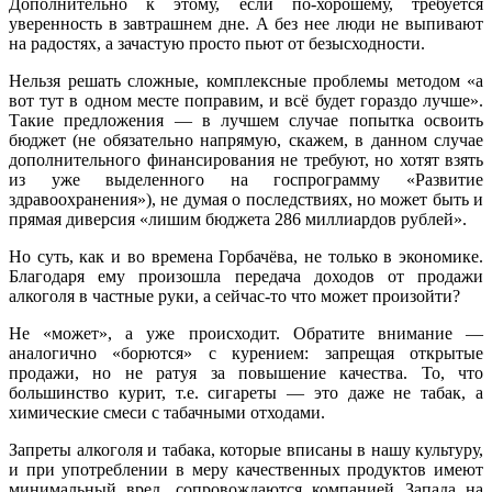
Дополнительно к этому, если по-хорошему, требуется
уверенность в завтрашнем дне. А без нее люди не выпивают
на радостях, а зачастую просто пьют от безысходности.
Нельзя решать сложные, комплексные проблемы методом «а
вот тут в одном месте поправим, и всё будет гораздо лучше».
Такие предложения — в лучшем случае попытка освоить
бюджет (не обязательно напрямую, скажем, в данном случае
дополнительного финансирования не требуют, но хотят взять
из уже выделенного на госпрограмму «Развитие
здравоохранения»), не думая о последствиях, но может быть и
прямая диверсия «лишим бюджета
286 миллиардов рублей».
Но суть, как и во времена Горбачёва, не только в экономике.
Благодаря ему произошла передача доходов от продажи
алкоголя в частные руки, а сейчас-то что может произойти?
Не «может», а уже происходит. Обратите внимание —
аналогично «борются» с курением: запрещая открытые
продажи, но не ратуя за повышение качества. То, что
большинство курит, т.е. сигареты — это даже не табак, а
химические смеси с табачными отходами.
Запреты алкоголя и табака, которые вписаны в нашу культуру,
и при употреблении в меру качественных продуктов имеют
минимальный вред, сопровождаются компанией Запада на