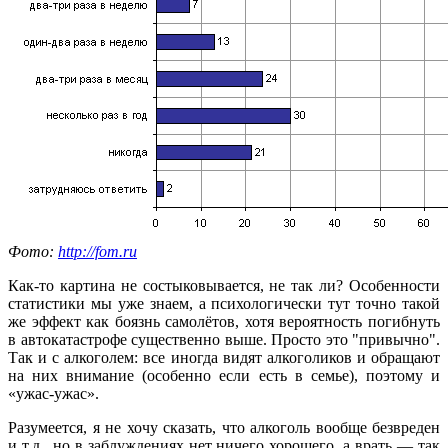
Фото:
http://fom.ru
Как-то картина не состыковывается, не так ли? Особенности
статистики мы уже знаем, а психологически тут точно такой
же эффект как боязнь самолётов, хотя вероятность погибнуть
в автокатастрофе существенно выше. Просто это "привычно".
Так и с алкоголем: все иногда видят алкоголиков и обращают
на них внимание (особенно если есть в семье), поэтому и
«ужас-ужас».
Разумеется, я не хочу сказать, что алкоголь вообще безвреден
и т.д., но в заблуждениях нет ничего хорошего, а врать — так