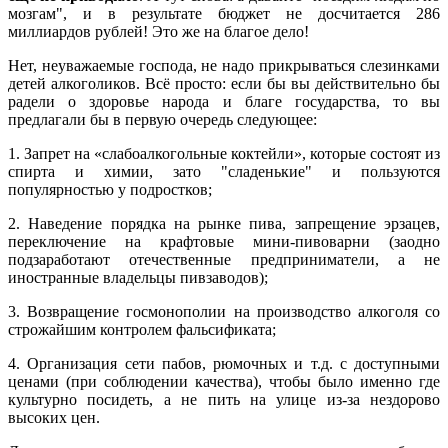
мозгам", и в результате бюджет не досчитается 286
миллиардов рублей! Это же на благое дело!
Нет, неуважаемые господа, не надо прикрываться слезинками
детей алкоголиков. Всё просто: если бы вы действительно бы
радели о здоровье народа и благе государства, то вы
предлагали бы в первую очередь следующее:
1. Запрет на «слабоалкогольные коктейли», которые состоят из
спирта и химии, зато "сладенькие" и пользуются
популярностью у подростков;
2. Наведение порядка на рынке пива, запрещение эрзацев,
переключение на крафтовые мини-пивоварни (заодно
подзаработают отечественные предприниматели, а не
иностранные владельцы пивзаводов);
3. Возвращение госмонополии на производство алкоголя со
строжайшим контролем фальсификата;
4. Организация сети пабов, рюмочных и т.д. с доступными
ценами (при соблюдении качества), чтобы было именно где
культурно посидеть, а не пить на улице из-за нездорово
высоких цен.