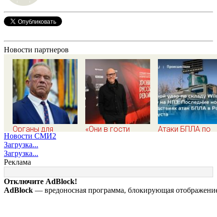
Новости партнеров
Органы для
«Они в гости
Атаки БПЛА по
Новости СМИ2
пересадки «черные
вдвоем ходят»:
регионам Росси
Загрузка...
трансплантологи»
известная
последние ново
Загрузка...
извлекали у еще
журналистка
на 7 августа 202
Реклама
живых пациентов
подтвердила роман
последствия, ат
Бондарчука и
на склады
Отключите AdBlock!
Исаковой
Wildberries,
AdBlock
— вредоносная программа, блокирующая отображение 
состояние
пострадавших