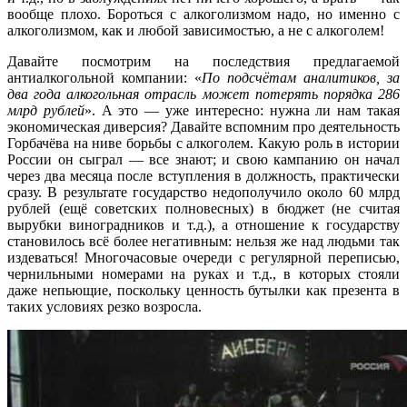
вообще плохо. Бороться с алкоголизмом надо, но именно с
алкоголизмом, как и любой зависимостью, а не с алкоголем!
Давайте посмотрим на последствия предлагаемой
антиалкогольной компании: «
По подсчётам аналитиков, за
два года алкогольная отрасль может потерять порядка 286
млрд рублей
». А это — уже интересно: нужна ли нам такая
экономическая диверсия? Давайте вспомним про деятельность
Горбачёва на ниве борьбы с алкоголем. Какую роль в истории
России он сыграл — все знают; и свою кампанию он начал
через два месяца после вступления в должность, практически
сразу. В результате государство недополучило около 60 млрд
рублей (ещё советских полновесных) в бюджет (не считая
вырубки виноградников и т.д.), а отношение к государству
становилось всё более негативным: нельзя же над людьми так
издеваться! Многочасовые очереди с регулярной переписью,
чернильными номерами на руках и т.д., в которых стояли
даже непьющие, поскольку ценность бутылки как презента в
таких условиях резко возросла.