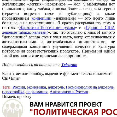
легализацию «лёгких» наркотиков — мол, у марихуаны нет
привыкания, как у табака, а водка более опасна, чем героин
(серьезно встречал такое в публикациях), а также
продвижением
концепции
«наркоманы — это всего лишь
больные, а не преступники». Я кратко раскрывал эту тему в
статьях «
Наркотики России не нужны
» и «
Героин в США
дешевле табака: налетай!
», так что отсылаю к ним. И вот это
"дополнение" всегда стоит учитывать, когда сталкиваешься с
антиалкогольными и антитабачными инициативами, не
содержащими концепции улучшения качества и культуры
потребления соответствующих продуктов. Причём ни одной
такой компании я не припоминаю в принципе.
Подписывайтесь на наш канал в
Telegram
Если заметили ошибку, выделите фрагмент текста и нажмите
Ctrl+Enter
Теги
:
Россия
,
экономика
,
алкоголь
,
Госмонополия на алкоголь
,
перестройка
,
наркомания
,
Алкоголизм в России
Помочь проекту