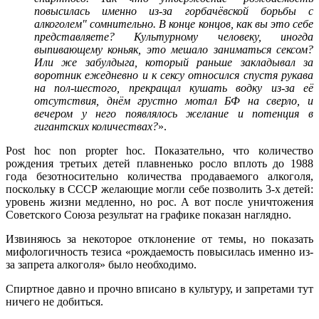
повысилась именно из-за горбачёвской борьбы с
алкоголем" сомнительно. В конце концов, как вы это себе
представляете? Культурному человеку, иногда
выпивающему коньяк, это мешало заниматься сексом?
Или же забулдыга, который раньше закладывал за
воротник ежедневно и к сексу относился спустя рукава
на пол-шестого, прекращал кушать водку из-за её
отсутствия, днём грустно мотал БФ на сверло, и
вечером у него появлялось желание и потенция в
гигантских количествах?
».
Post hoc non propter hoc.
Показательно, что количество
рождения третьих детей плавненько росло вплоть до 1988
года безотносительно количества продаваемого алкоголя,
поскольку в СССР желающие могли себе позволить 3-х детей:
уровень жизни медленно, но рос. А вот после уничтожения
Советского Союза результат на графике показан наглядно.
Извиняюсь за некоторое отклонение от темы, но показать
мифологичность тезиса «рождаемость повысилась именно из-
за запрета алкоголя» было необходимо.
Спиртное давно и прочно вписано в культуру, и запретами тут
ничего не добиться.