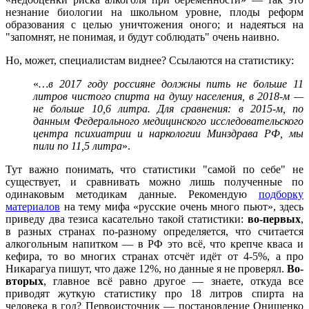
незнание биологии на школьном уровне, плоды реформ
образования с целью уничтожения оного; и надеяться на
"запомнят, не понимая, и будут соблюдать" очень наивно.
Но, может, специалистам виднее? Ссылаются на статистику:
«
…в 2017 году россияне должны пить не больше 11
литров чистого спирта на душу населения, в 2018-м —
не больше 10,6 литра. Для сравнения: в 2015-м, по
данным Федерального медицинского исследовательского
центра психиатрии и наркологии Минздрава РФ, мы
пили по 11,5 литра
».
Тут важно понимать, что статистики "самой по себе" не
существует, и сравнивать можно лишь полученные по
одинаковым методикам данные. Рекомендую
подборку
материалов
на тему мифа «русские очень много пьют», здесь
приведу два тезиса касательно такой статистики:
во-первых
,
в разных странах по-разному определяется, что считается
алкогольным напитком — в РФ это всё, что крепче кваса и
кефира, то во многих странах отсчёт идёт от 4-5%, а про
Никарагуа пишут, что даже 12%, но данные я не проверял.
Во-
вторых
, главное всё равно другое — знаете, откуда все
приводят жуткую статистику про 18 литров спирта на
человека в год? Первоисточник — постановление Онищенко